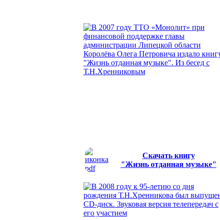
получили в подарок от автора книгу о
Т.Н.Хренникове.
ПОДРОБНЕЕ
В 2007 году ТТО «Монолит» при
финансовой поддержке главы
администрации Липецкой области
Королёва Олега Петровича издало книг
"Жизнь отданная музыке". Из бесед с
Т.Н.Хренниковым.
ПОДРОБНЕЕ О
КНИГЕ
Скачать книгу
"Жизнь отданная музыке"