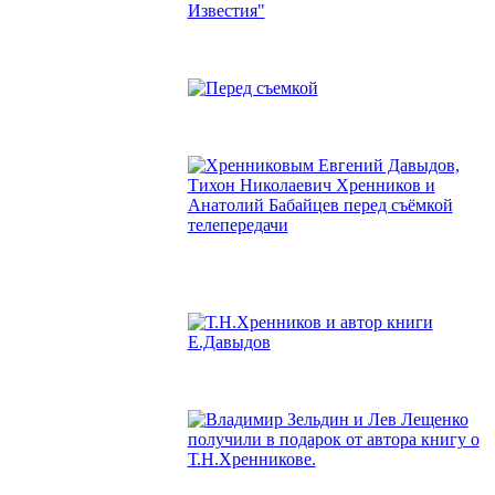
«ДРУГОЙ» ХРЕННИКОВ "Липецкие
Известия"
ПОДРОБНЕЕ
Съёмка очередной
телепередачи с Тихоном Николаевичем
ПОДРОБНЕЕ
Евгений Давыдов, Тихон Николаевич
Хренников и Анатолий Бабайцев перед
съёмкой телепередачи.
ПОДРОБНЕЕ
Т.Н.Хренников и автор книги Е.Давыдо
ПОДРОБНЕЕ
Владимир Зельдин и Лев Лещенко