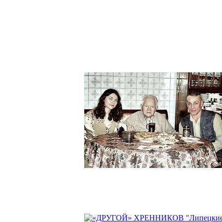
ГЛАВНАЯ
УСЛУГИ
ПОРТФОЛИ
Заместитель директора Ольга Бакланова
и директор ТТО «Монолит» Евгений
Давыдов в гостях у Тихона Николаевич
Хренникова.
ПОДРОБНЕЕ