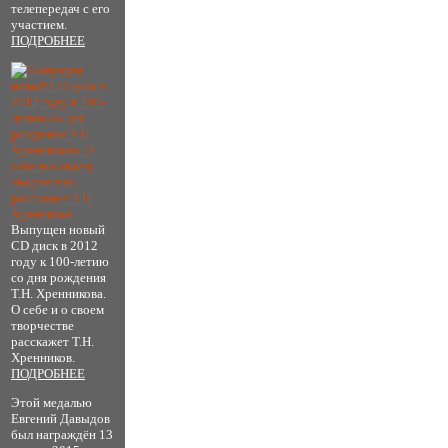
телепередач с его
участием.
ПОДРОБНЕЕ
Выпущен новый
CD диск в 2012
году к 100-летию
со дня рождения
Т.Н. Хренникова.
О себе и о своем
творчестве
расскажет Т.Н.
Хренников.
ПОДРОБНЕЕ
Этой медалью
Евгений Давыдов
был награждён 13