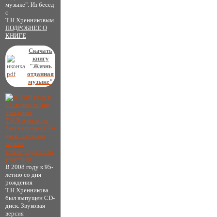
музыке". Из бесед
с
Т.Н.Хренниковым.
ПОДРОБНЕЕ О
КНИГЕ
Скачать
книгу
"Жизнь
отданная
музыке"
В 2008 году к 95-
летию со дня
рождения
Т.Н.Хренникова
был выпущен CD-
диск. Звуковая
версия