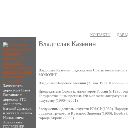
ГЛАВНАЯ
УСЛУГИ
ПОРТФОЛИО
КОНТАКТЫ
ДАВЫ
Владислав Казенин
Владислав Казенин председатель Союза композиторов 
МОНОЛИТ.
Владислав Игоревич Казенин (21 мая 1937, Киров — 17
Заместитель
директора Ольга
Председатель Союза композиторов России (с 1990 год
Бакланова и
Государственным премиям РФ в области литературы и 
директор ТТО
искусству (1996—2001).
«Монолит»
Евгений Давыдов
Заслуженный деятель искусств РСФСР (1980), Народный
в гостях у Тихона
орденов Трудового Красного Знамени (1986), Почёта (2
Николаевича
города Кирова (2009).
Хренникова.
ПОДРОБНЕЕ