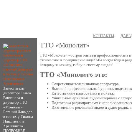
ГЛАВНАЯ
УСЛУГИ
ПОРТФОЛИО
КОНТАКТЫ
ДАВЫ
ТТО «Монолит»
ТТО «Монолит» - остров опыта и профессионализма в 
физические и юридические лица! Мы всегда будем рады
каждому заказчику, гибкую систему скидок!
ТТО «Монолит» это:
Современная телевизионная аппаратура.
Заместитель
Высокий профессиональный уровень подготовк
директора Ольга
Качественные видеосъёмка и монтаж.
Бакланова и
Уникальные архивные видеоматериалы с авторс
директор ТТО
Подготовка радиопрограмм с использованием с
«Монолит»
Изготовление рекламных видео и аудио роликов,
Евгений Давыдов
в гостях у Тихона
Николаевича
Хренникова.
ПОДРОБНЕЕ