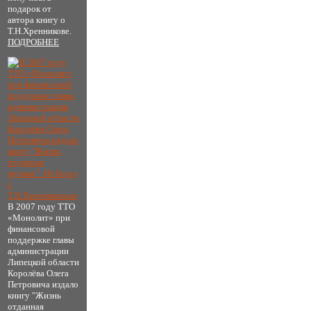
подарок от
автора книгу о
Т.Н.Хренникове.
ПОДРОБНЕЕ
В 2007 году ТТО
«Монолит» при
финансовой
поддержке главы
администрации
Липецкой области
Королёва Олега
Петровича издало
книгу "Жизнь
отданная