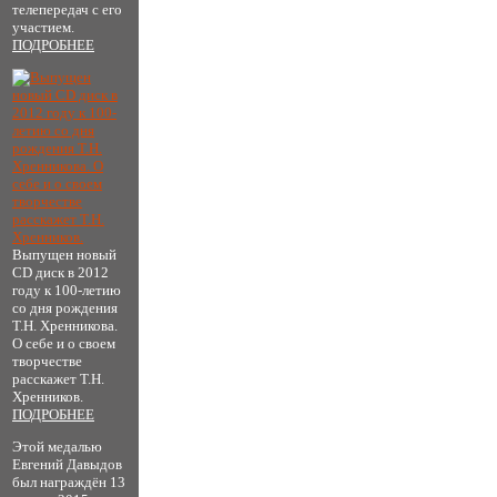
телепередач с его
участием.
ПОДРОБНЕЕ
Выпущен новый
CD диск в 2012
году к 100-летию
со дня рождения
Т.Н. Хренникова.
О себе и о своем
творчестве
расскажет Т.Н.
Хренников.
ПОДРОБНЕЕ
Этой медалью
Евгений Давыдов
был награждён 13