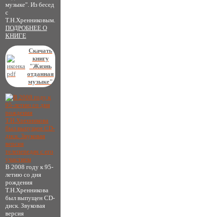
музыке". Из бесед
с
Т.Н.Хренниковым.
ПОДРОБНЕЕ О
КНИГЕ
Скачать
книгу
"Жизнь
отданная
музыке"
В 2008 году к 95-
летию со дня
рождения
Т.Н.Хренникова
был выпущен CD-
диск. Звуковая
версия