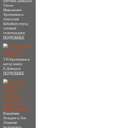
Евгений Давыдов,
Тихон
Николаевич
Хренников и
Анатолий
Бабайцев перед
съёмкой
телепередачи.
ПОДРОБНЕЕ
Т.Н.Хренников и
автор книги
Е.Давыдов
ПОДРОБНЕЕ
Владимир
Зельдин и Лев
Лещенко
получили в